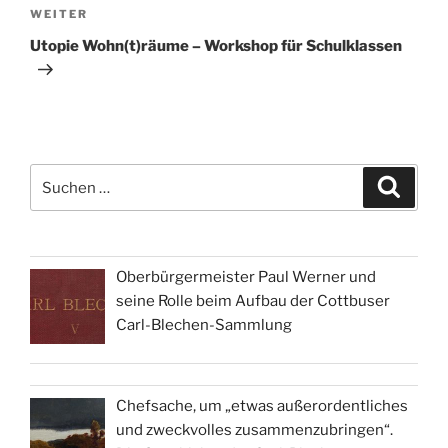
Nächster
WEITER
Beitrag
Utopie Wohn(t)räume – Workshop für Schulklassen
Suchen
Suche
nach:
Oberbürgermeister Paul Werner und
seine Rolle beim Aufbau der Cottbuser
Carl-Blechen-Sammlung
Chefsache, um „etwas außerordentliches
und zweckvolles zusammenzubringen“.