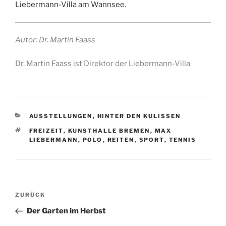
Liebermann-Villa am Wannsee.
Autor: Dr. Martin Faass
Dr. Martin Faass ist Direktor der Liebermann-Villa
KATEGORIEN
AUSSTELLUNGEN
,
HINTER DEN KULISSEN
SCHLAGWÖRTER
FREIZEIT
,
KUNSTHALLE BREMEN
,
MAX
LIEBERMANN
,
POLO
,
REITEN
,
SPORT
,
TENNIS
Beitragsnavigation
Vorheriger
ZURÜCK
Beitrag
Der Garten im Herbst