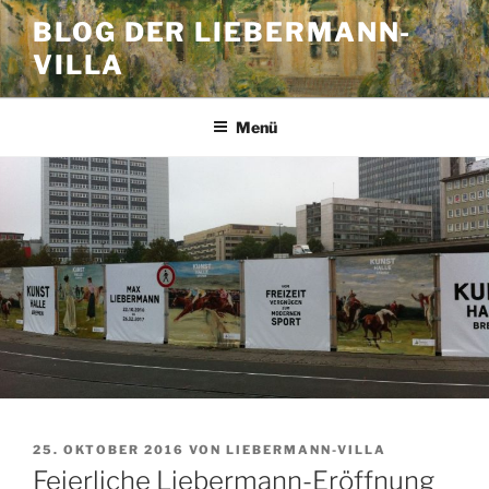
Zum
BLOG DER LIEBERMANN-
Inhalt
VILLA
springen
Menü
VERÖFFENTLICHT
25. OKTOBER 2016
VON
LIEBERMANN-VILLA
AM
Feierliche Liebermann-Eröffnung