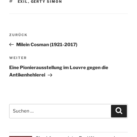
SCHLAGWÖRTER
EXIL
,
GERTY SIMON
Beitragsnavigation
Vorheriger
ZURÜCK
Beitrag
Milein Cosman (1921-2017)
Nächster
WEITER
Beitrag
Eine Pionierausstellung im Louvre gegen die
Antikenhehlerei
Suchen
Suche
nach: