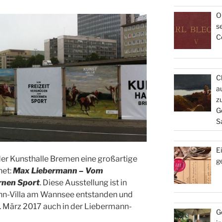
O
s
C
C
a
z
G
S
E
er Kunsthalle Bremen eine großartige
g
net:
Max Liebermann – Vom
rnen Sport
. Diese Ausstellung ist in
nn-Villa am Wannsee entstanden und
. März 2017 auch in der Liebermann-
G