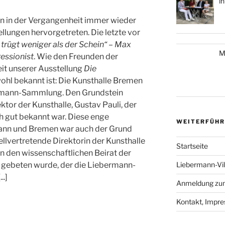
i
on in der Vergangenheit immer wieder
lungen hervorgetreten. Die letzte vor
 trügt weniger als der Schein“ – Max
M
essionist
. Wie den Freunden der
it unserer Ausstellung
Die
ohl bekannt ist: Die Kunsthalle Bremen
ermann-Sammlung. Den Grundstein
ektor der Kunsthalle, Gustav Pauli, der
 gut bekannt war. Diese enge
WEITERFÜHR
ann und Bremen war auch der Grund
ellvertretende Direktorin der Kunsthalle
Startseite
n den wissenschaftlichen Beirat der
Liebermann-Vi
gebeten wurde, der die Liebermann-
...]
Anmeldung zum
Kontakt, Impr