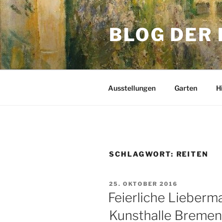
Zum
Inhalt
BLOG DER
springen
Ausstellungen
Garten
H
SCHLAGWORT:
REITEN
VERÖFFENTLICHT
25. OKTOBER 2016
AM
Feierliche Lieberm
Kunsthalle Bremen