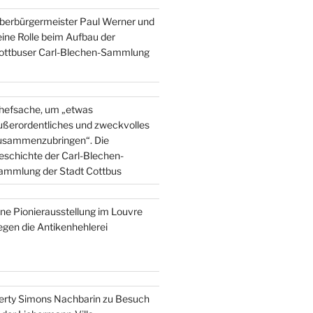
berbürgermeister Paul Werner und
eine Rolle beim Aufbau der
ottbuser Carl-Blechen-Sammlung
hefsache, um „etwas
ußerordentliches und zweckvolles
usammenzubringen“. Die
eschichte der Carl-Blechen-
ammlung der Stadt Cottbus
ine Pionierausstellung im Louvre
egen die Antikenhehlerei
erty Simons Nachbarin zu Besuch