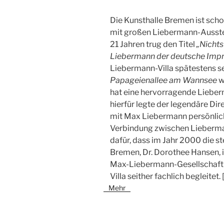
Die Kunsthalle Bremen ist sch
mit großen Liebermann-Ausstel
21 Jahren trug den Titel
„Nichts
Liebermann der deutsche Impr
Liebermann-Villa spätestens se
Papageienallee am Wannsee
w
hat eine hervorragende Lieb
hierfür legte der legendäre Dir
mit Max Liebermann persönlich
Verbindung zwischen Lieberm
dafür, dass im Jahr 2000 die st
Bremen, Dr. Dorothee Hansen, i
Max-Liebermann-Gesellschaft 
Villa seither fachlich begleitet.
[
Mehr