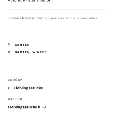
Autorin: Kirsten Plathof
Kirsten Plathof ist Gärtnermeisterin der Liebermann-Villa
KATEGORIEN
GARTEN
SCHLAGWÖRTER
GARTEN
,
WINTER
Beitragsnavigation
Vorheriger
ZURÜCK
Beitrag
Lieblingsstücke
Nächster
WEITER
Beitrag
Lieblingsstücke II