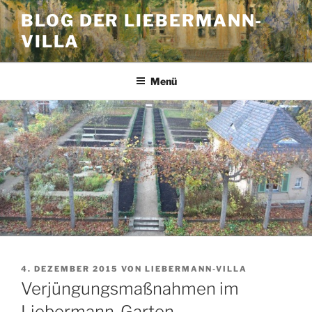
Zum
BLOG DER LIEBERMANN-
Inhalt
VILLA
springen
Menü
VERÖFFENTLICHT
4. DEZEMBER 2015
VON
LIEBERMANN-VILLA
AM
Verjüngungsmaßnahmen im
Liebermann-Garten