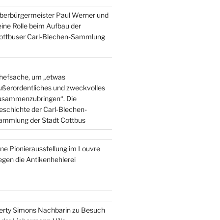
berbürgermeister Paul Werner und
eine Rolle beim Aufbau der
ottbuser Carl-Blechen-Sammlung
hefsache, um „etwas
ußerordentliches und zweckvolles
usammenzubringen“. Die
eschichte der Carl-Blechen-
ammlung der Stadt Cottbus
ine Pionierausstellung im Louvre
egen die Antikenhehlerei
erty Simons Nachbarin zu Besuch