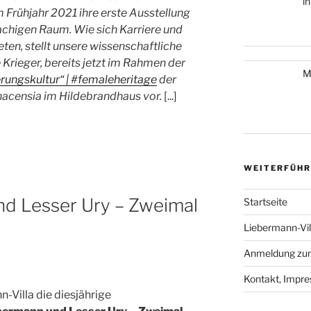
i
 Frühjahr 2021 ihre erste Ausstellung
chigen Raum. Wie sich Karriere und
ten, stellt unsere wissenschaftliche
 Krieger, bereits jetzt im Rahmen der
M
rungskultur“ | #femaleheritage
der
acensia im Hildebrandhaus vor.
[...]
WEITERFÜHR
d Lesser Ury – Zweimal
Startseite
Liebermann-Vi
Anmeldung zum
Kontakt, Impr
n-Villa die diesjährige