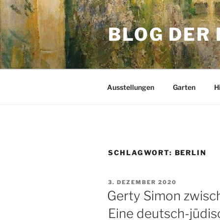
Zum
Inhalt
BLOG DER
springen
Ausstellungen
Garten
H
SCHLAGWORT:
BERLIN
VERÖFFENTLICHT
3. DEZEMBER 2020
AM
Gerty Simon zwisc
Eine deutsch-jüdisc