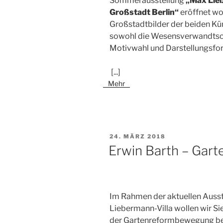
Sommerausstellung
„Max Lie
Großstadt Berlin“
eröffnet wo
Großstadtbilder der beiden Kü
sowohl die Wesensverwandtscha
Motivwahl und Darstellungsfor
[...]
Mehr
VERÖFFENTLICHT
24. MÄRZ 2018
AM
Erwin Barth – Gart
Im Rahmen der aktuellen Ausst
Liebermann-Villa wollen wir Si
der Gartenreformbewegung bek