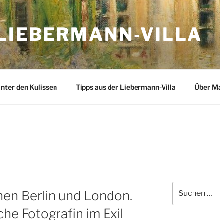
 LIEBERMANN-VILLA
inter den Kulissen
Tipps aus der Liebermann-Villa
Über M
Suchen
hen Berlin und London.
nach:
he Fotografin im Exil