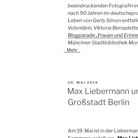
beeindruckenden Fotografin im
nach 90 Jahren im deutschspra
Leben von Gerty Simon entfalte
Volontärin, Viktoria Bernadette
Blogparade „Frauen und Erinne
Münchner Stadtbibliothek Mon
Mehr
VERÖFFENTLICHT
29. MAI 2019
AM
Max Liebermann un
Großstadt Berlin
Am 19. Mai ist in der Lieberman