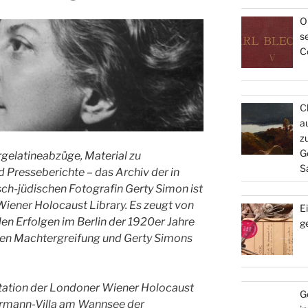
O
s
C
C
a
z
G
gelatineabzüge, Material zu
S
 Presseberichte – das Archiv der in
ch-jüdischen Fotografin Gerty Simon ist
Wiener Holocaust Library. Es zeugt von
E
len Erfolgen im Berlin der 1920er Jahre
g
schen Machtergreifung und Gerty Simons
tation der Londoner Wiener Holocaust
G
ermann-Villa am Wannsee der