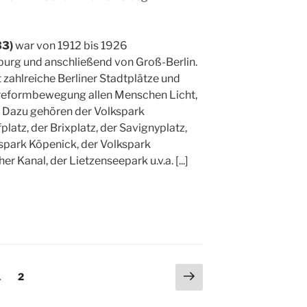
33)
war von 1912 bis 1926
burg und anschließend von Groß-Berlin.
t zahlreiche Berliner Stadtplätze und
sreformbewegung allen Menschen Licht,
. Dazu gehören der Volkspark
latz, der Brixplatz, der Savignyplatz,
spark Köpenick, der Volkspark
er Kanal, der Lietzenseepark u.v.a.
[...]
ng
Nächste
Seite
Seite
1
2
Seite