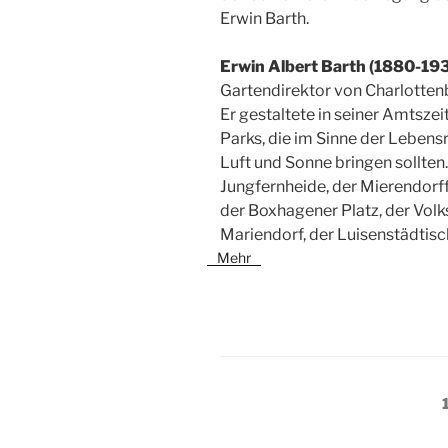
Erwin Barth.
Erwin Albert Barth (1880-19
Gartendirektor von Charlotten
Er gestaltete in seiner Amtszei
Parks, die im Sinne der Leben
Luft und Sonne bringen sollten
Jungfernheide, der Mierendorffp
der Boxhagener Platz, der Volk
Mariendorf, der Luisenstädtisch
Mehr
Seitennummerieru
der