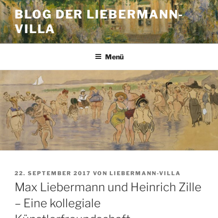
Zum
BLOG DER LIEBERMANN-
Inhalt
VILLA
springen
Menü
VERÖFFENTLICHT
22. SEPTEMBER 2017
VON
LIEBERMANN-VILLA
AM
Max Liebermann und Heinrich Zille
– Eine kollegiale