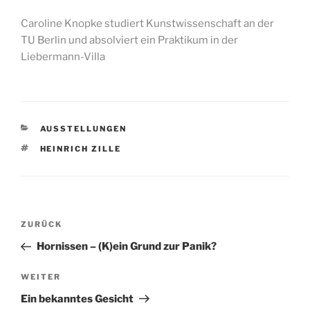
Caroline Knopke studiert Kunstwissenschaft an der
TU Berlin und absolviert ein Praktikum in der
Liebermann-Villa
KATEGORIEN
AUSSTELLUNGEN
SCHLAGWÖRTER
HEINRICH ZILLE
Beitragsnavigation
Vorheriger
ZURÜCK
Beitrag
Hornissen – (K)ein Grund zur Panik?
Nächster
WEITER
Beitrag
Ein bekanntes Gesicht