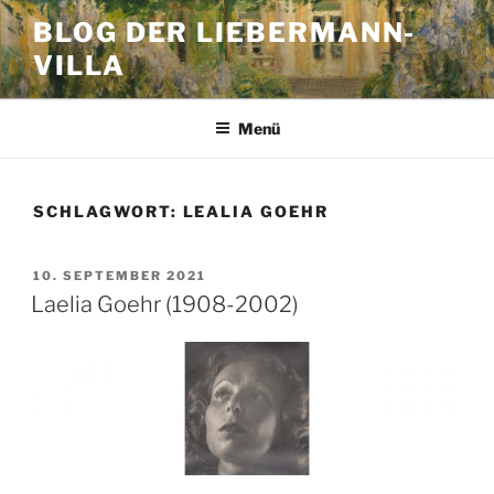
Zum
BLOG DER LIEBERMANN-
Inhalt
VILLA
springen
Menü
SCHLAGWORT:
LEALIA GOEHR
VERÖFFENTLICHT
10. SEPTEMBER 2021
AM
Laelia Goehr (1908-2002)