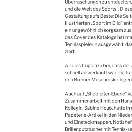
Überraschungen zu entdecken,
und die Welt des Sports“. Diese
Gestaltung aufs Beste: Die Seit
Illustrierten „Sport im Bild“ 
ein ungewöhnlich sorgsam zus
das Cover des Katalogs hat m
Tennisspielerin ausgewählt, da
ziert.
All dies trug dazu bei, dass d
schnell ausverkauft war! Da tra
den Bremer Museumskollegen mi
Auch auf „Shopleiter-Ebene“ k
Zusammenarbeit mit den Hanse
Kollegin, Sabine Heuß, hatte i
Papeterie-Artikel in den Niede
und Einsteckmappen, Notizheft
Brillenputztücher mit Tennis-