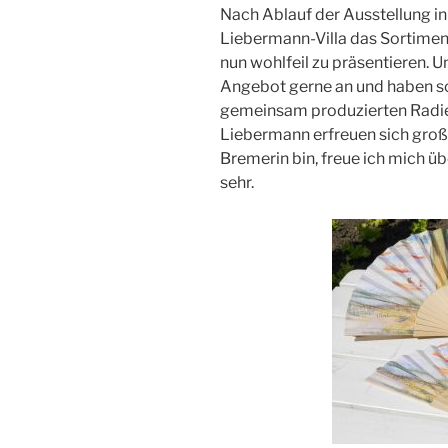
Nach Ablauf der Ausstellung i
Liebermann-Villa das Sortime
nun wohlfeil zu präsentieren. 
Angebot gerne an und haben sc
gemeinsam produzierten Radi
Liebermann erfreuen sich große
Bremerin bin, freue ich mich 
sehr.