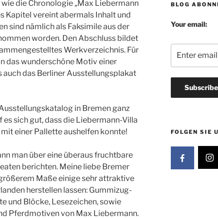
 wie die Chronologie „Max Liebermann
BLOG ABONN
s Kapitel vereint abermals Inhalt und
Your email:
en sind nämlich als Faksimile aus der
entnommen worden. Den Abschluss bildet
ammengestelltes Werkverzeichnis. Für
an das wunderschöne Motiv einer
s auch das Berliner Ausstellungsplakat
er Ausstellungskatalog in Bremen ganz
f es sich gut, dass die Liebermann-Villa
t einer Pallette aushelfen konnte!
FOLGEN SIE 
ann man über eine überaus fruchtbare
aten berichten. Meine liebe Bremer
n größerem Maße einige sehr attraktive
rlanden herstellen lassen: Gummizug-
e und Blöcke, Lesezeichen, sowie
 und Pferdmotiven von Max Liebermann.