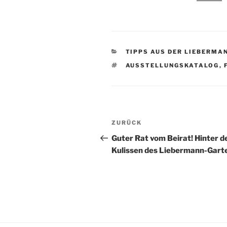
KATEGORIEN
TIPPS AUS DER LIEBERMA
SCHLAGWÖRTER
AUSSTELLUNGSKATALOG
,
Beitragsnavigation
Vorheriger
ZURÜCK
Beitrag
Guter Rat vom Beirat! Hinter d
Kulissen des Liebermann-Gart