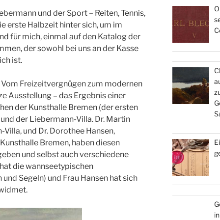
O
bermann und der Sport – Reiten, Tennis,
s
ie erste Halbzeit hinter sich, um im
C
nd für mich, einmal auf den Katalog der
mmen, der sowohl bei uns an der Kasse
ch ist.
C
a
: Vom Freizeitvergnügen zum modernen
z
ze Ausstellung – das Ergebnis einer
G
en der Kunsthalle Bremen (der ersten
S
 und der Liebermann-Villa. Dr. Martin
-Villa, und Dr. Dorothee Hansen,
E
r Kunsthalle Bremen, haben diesen
g
eben und selbst auch verschiedene
s hat die wannseetypischen
und Segeln) und Frau Hansen hat sich
widmet.
G
i