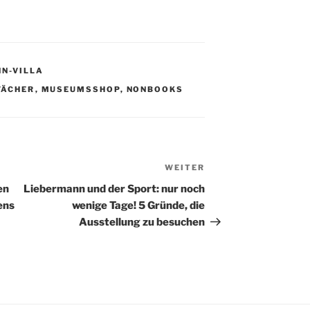
NN-VILLA
FÄCHER
,
MUSEUMSSHOP
,
NONBOOKS
WEITER
Nächster
Beitrag
en
Liebermann und der Sport: nur noch
ens
wenige Tage! 5 Gründe, die
Ausstellung zu besuchen