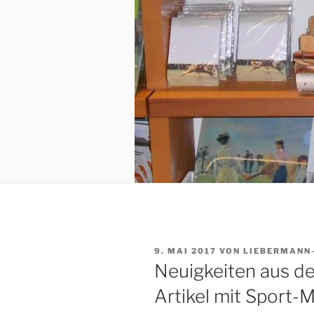
VERÖFFENTLICHT
9. MAI 2017
VON
LIEBERMANN
AM
Neuigkeiten aus d
Artikel mit Sport-