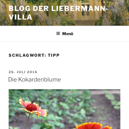
Zum
BLOG DER LIEBERMANN-
Inhalt
VILLA
springen
Menü
SCHLAGWORT:
TIPP
VERÖFFENTLICHT
26. JULI 2016
AM
Die Kokardenblume