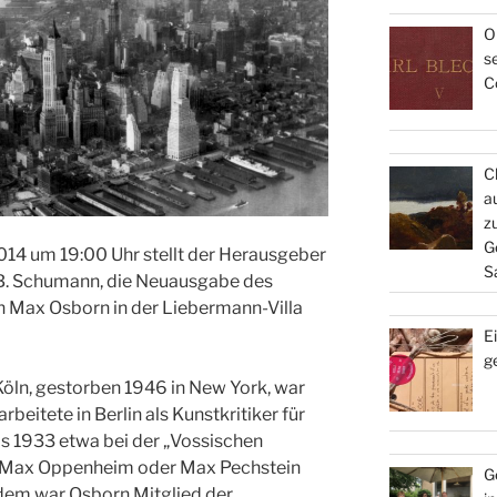
O
s
C
C
a
z
G
014 um 19:00 Uhr stellt der Herausgeber
S
B. Schumann, die Neuausgabe des
n Max Osborn in der Liebermann-Villa
E
g
öln, gestorben 1946 in New York, war
 arbeitete in Berlin als Kunstkritiker für
is 1933 etwa bei der „Vossischen
ie Max Oppenheim oder Max Pechstein
G
dem war Osborn Mitglied der