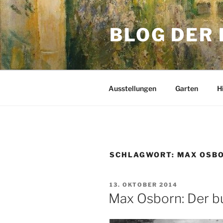
Zum
Inhalt
BLOG DER
springen
Ausstellungen
Garten
H
SCHLAGWORT:
MAX OSB
VERÖFFENTLICHT
13. OKTOBER 2014
AM
Max Osborn: Der b