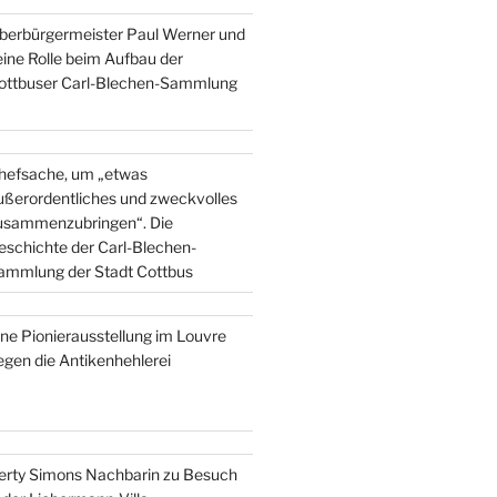
berbürgermeister Paul Werner und
eine Rolle beim Aufbau der
ottbuser Carl-Blechen-Sammlung
hefsache, um „etwas
ußerordentliches und zweckvolles
usammenzubringen“. Die
eschichte der Carl-Blechen-
ammlung der Stadt Cottbus
ine Pionierausstellung im Louvre
egen die Antikenhehlerei
erty Simons Nachbarin zu Besuch