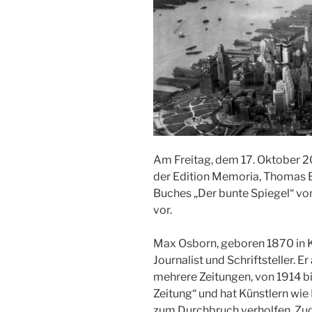
Am Freitag, dem 17. Oktober 2
der Edition Memoria, Thomas 
Buches „Der bunte Spiegel“ vo
vor.
Max Osborn, geboren 1870 in K
Journalist und Schriftsteller. Er
mehrere Zeitungen, von 1914 b
Zeitung“ und hat Künstlern w
zum Durchbruch verholfen. Zu