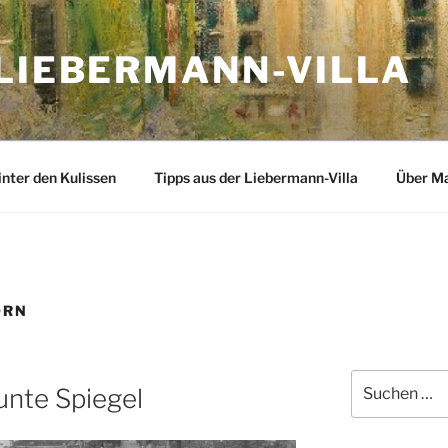
 LIEBERMANN-VILLA
inter den Kulissen
Tipps aus der Liebermann-Villa
Über M
ORN
Suchen
unte Spiegel
nach: