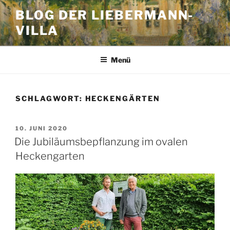
Zum
BLOG DER LIEBERMANN-
Inhalt
VILLA
springen
Menü
SCHLAGWORT:
HECKENGÄRTEN
VERÖFFENTLICHT
10. JUNI 2020
AM
Die Jubiläumsbepflanzung im ovalen
Heckengarten