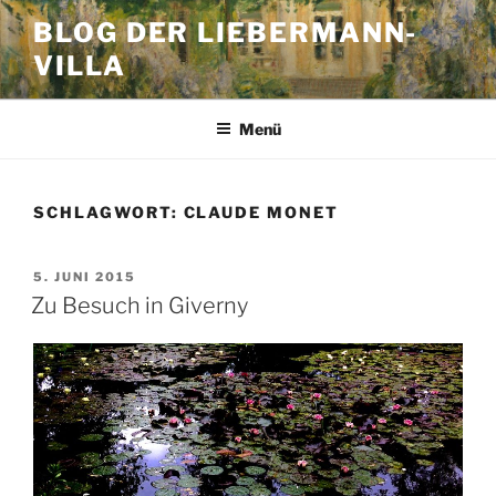
Zum
BLOG DER LIEBERMANN-
Inhalt
VILLA
springen
Menü
SCHLAGWORT:
CLAUDE MONET
VERÖFFENTLICHT
5. JUNI 2015
AM
Zu Besuch in Giverny