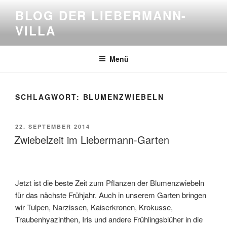
Zum
BLOG DER LIEBERMANN-
Inhalt
VILLA
springen
Menü
SCHLAGWORT:
BLUMENZWIEBELN
VERÖFFENTLICHT
22. SEPTEMBER 2014
AM
Zwiebelzeit im Liebermann-Garten
Jetzt ist die beste Zeit zum Pflanzen der Blumenzwiebeln
für das nächste Frühjahr. Auch in unserem Garten bringen
wir Tulpen, Narzissen, Kaiserkronen, Krokusse,
Traubenhyazinthen, Iris und andere Frühlingsblüher in die