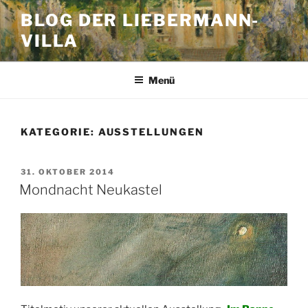
Zum
BLOG DER LIEBERMANN-
Inhalt
VILLA
springen
Menü
KATEGORIE:
AUSSTELLUNGEN
VERÖFFENTLICHT
31. OKTOBER 2014
AM
Mondnacht Neukastel