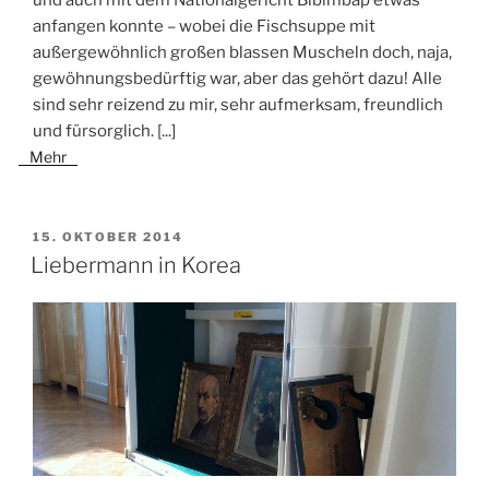
und auch mit dem Nationalgericht Bibimbap etwas
anfangen konnte – wobei die Fischsuppe mit
außergewöhnlich großen blassen Muscheln doch, naja,
gewöhnungsbedürftig war, aber das gehört dazu! Alle
sind sehr reizend zu mir, sehr aufmerksam, freundlich
und fürsorglich.
[...]
Mehr
VERÖFFENTLICHT
15. OKTOBER 2014
AM
Liebermann in Korea