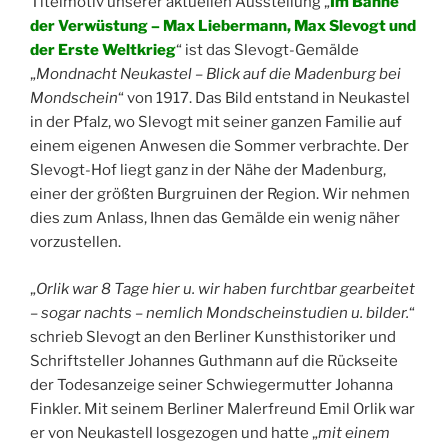
Titelmotiv unserer aktuellen Ausstellung „
Im Banne
der Verwüstung – Max Liebermann, Max Slevogt und
der Erste Weltkrieg
“ ist das Slevogt-Gemälde
„
Mondnacht Neukastel – Blick auf die Madenburg bei
Mondschein
“ von 1917. Das Bild entstand in Neukastel
in der Pfalz, wo Slevogt mit seiner ganzen Familie auf
einem eigenen Anwesen die Sommer verbrachte. Der
Slevogt-Hof liegt ganz in der Nähe der Madenburg,
einer der größten Burgruinen der Region. Wir nehmen
dies zum Anlass, Ihnen das Gemälde ein wenig näher
vorzustellen.
„
Orlik war 8 Tage hier u. wir haben furchtbar gearbeitet
– sogar nachts – nemlich Mondscheinstudien u. bilder.
“
schrieb Slevogt an den Berliner Kunsthistoriker und
Schriftsteller Johannes Guthmann auf die Rückseite
der Todesanzeige seiner Schwiegermutter Johanna
Finkler. Mit seinem Berliner Malerfreund Emil Orlik war
er von Neukastell losgezogen und hatte „
mit einem